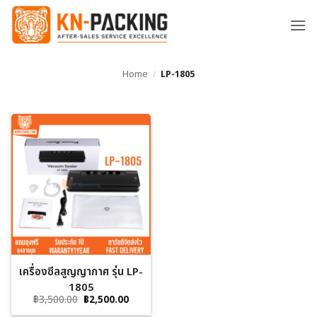
ข้าม
ไป
ยัง
เนื้อหา
Home
/
LP-1805
เครื่องซีลสูญญากาศ รุ่น LP-
1805
Original
Current
฿
3,500.00
฿
2,500.00
price
price