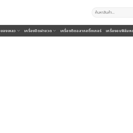
ค้นหา:
จุของเหลว
เครื่องปิดฝาขวด
เครื่องติดฉลากสติ๊กเกอร์
เครื่องอบฟิล์มห