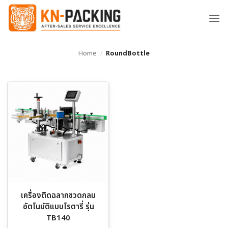
ข้าม
ไป
ยัง
เนื้อหา
Home
/
RoundBottle
เครื่องติดฉลากขวดกลม
อัตโนมัติแบบโรตารี่ รุ่น
TB140