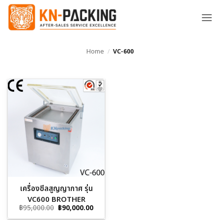
ข้าม
ไป
ยัง
เนื้อหา
Home
/
VC-600
เครื่องซีลสูญญากาศ รุ่น
VC600 BROTHER
Original
Current
฿
95,000.00
฿
90,000.00
price
price