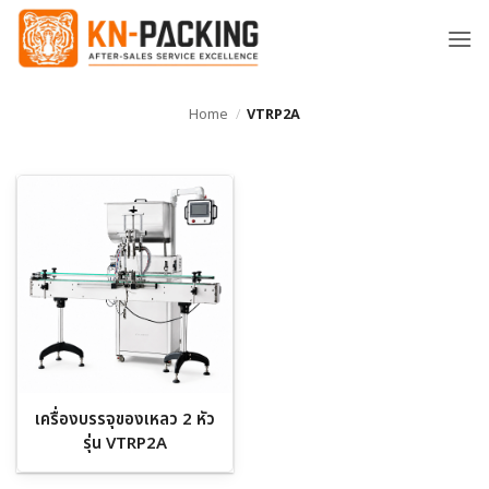
ข้าม
ไป
ยัง
เนื้อหา
Home
/
VTRP2A
เครื่องบรรจุของเหลว 2 หัว
รุ่น VTRP2A