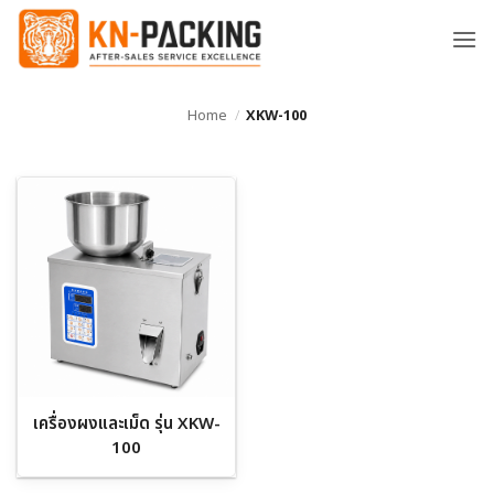
ข้าม
ไป
ยัง
เนื้อหา
Home
/
XKW-100
เครื่องผงและเม็ด รุ่น XKW-
100