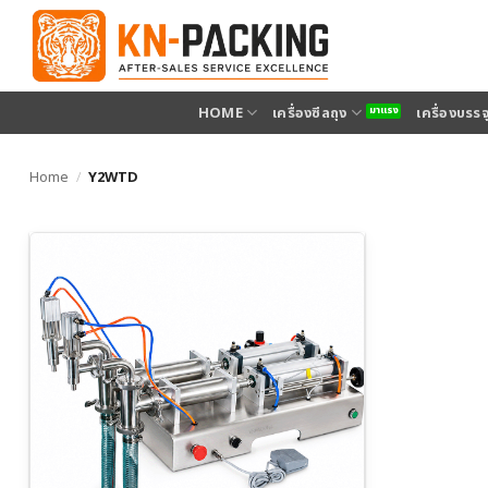
ข้าม
ไป
ยัง
เนื้อหา
HOME
เครื่องซีลถุง
เครื่องบรร
Home
/
Y2WTD