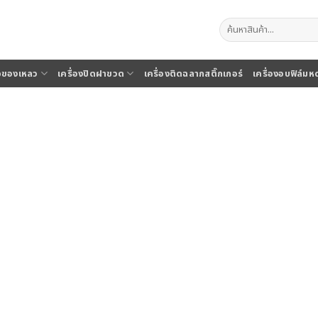
ค้นหา:
จุของเหลว
เครื่องปิดฝาขวด
เครื่องติดฉลากสติ๊กเกอร์
เครื่องอบฟิล์มห