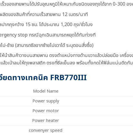
เร็วของสายพานได้ปรับอุณหภูมิให้เหมาะกับชนิดของถุงได้จาก 0-300 อง
ผลิตของสินค้าที่ความเร็วสายพาน 12 เมตร/นาที
ลปากถุงกว้าง 15 ซม. ได้ประมาณ 1,200 ถุง/ชั่วโมง
mergency stop กรณีฉุกเฉินสามารถหยุดได้ทันท่วงที
ไป-ซ้าย (สามารถซีลจากซ้ายไปขวาได้ ระบุตอนสั่งซื้อ)
งให้นำสินค้าวางบนสายพาน ตรงตำแหน่งทางด้านขวาแล้วปล่อยมือ เครื่องจะซ
ยแล้วเป่าลมให้ถุงพลาสติก ตรงที่ซีลเย็นลง พร้อมทั้งกดให้ฟิล์มแน่นติดก
อียดทางเทคนิค
FRB770III
Model Name
Power supply
Power motor
Power heater
convenyer speed