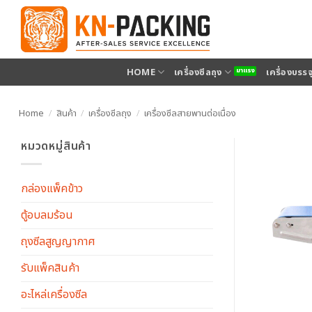
ข้าม
ไป
ยัง
เนื้อหา
HOME
เครื่องซีลถุง
เครื่องบรร
Home
/
สินค้า
/
เครื่องซีลถุง
/
เครื่องซีลสายพานต่อเนื่อง
หมวดหมู่สินค้า
กล่องแพ็คข้าว
ตู้อบลมร้อน
ถุงซีลสูญญากาศ
รับแพ็คสินค้า
อะไหล่เครื่องซีล