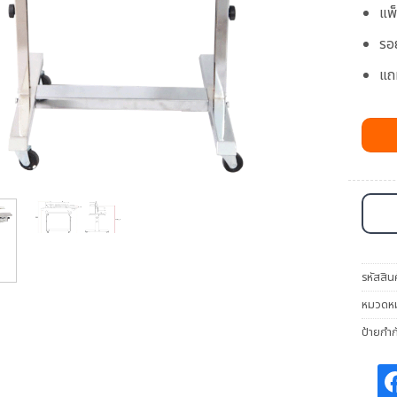
แพ
รอย
แถ
รหัสสิน
หมวดหมู
ป้ายกำก