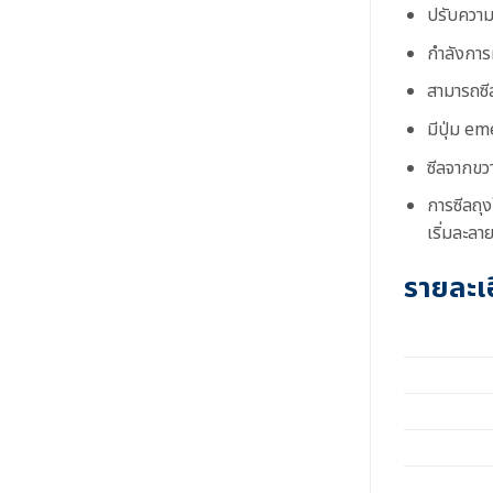
ปรับความ
กำลังการ
สามารถซี
มีปุ่ม e
ซีลจากขวา
การซีลถุ
เริ่มละลา
รายละเ