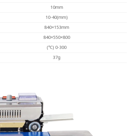
10mm
10-40(mm)
840×153mm
840×550×800
(℃) 0-300
37g