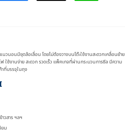
แนวนอนมีชุดล้อเลื่อน โดยไม่ต้องวางบนโต๊ะใช้งานสะดวกเคลื่อนย้าย
ไฟ ใช้งานง่าย สะดวก รวดเร็ว แพ็คเกจที่ผ่านกระบวนการซีล มีความ
าที่บรรจุในถุง
I
 ข้าวสาร ฯลฯ
นียม