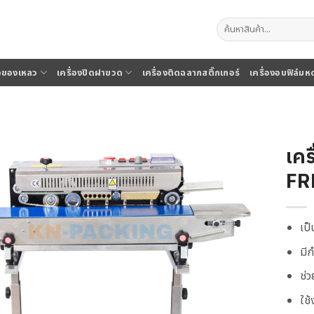
ค้นหา:
จุของเหลว
เครื่องปิดฝาขวด
เครื่องติดฉลากสติ๊กเกอร์
เครื่องอบฟิล์มห
เคร
FR
เป
มี
ช่
ใช้