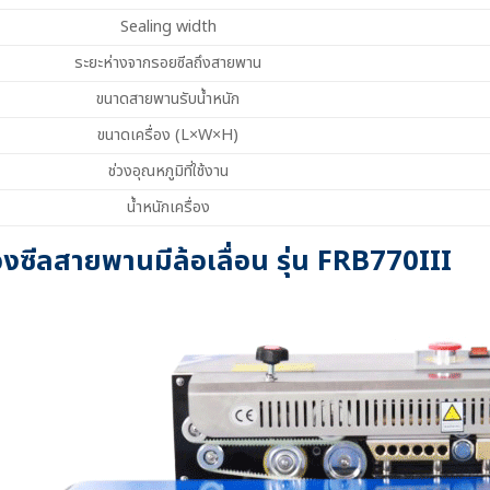
Sealing width
ระยะห่างจากรอยซีลถึงสายพาน
ขนาดสายพานรับน้ำหนัก
ขนาดเครื่อง (L×W×H)
ช่วงอุณหภูมิที่ใช้งาน
น้ำหนักเครื่อง
่องซีลสายพานมีล้อเลื่อน รุ่น FRB770III