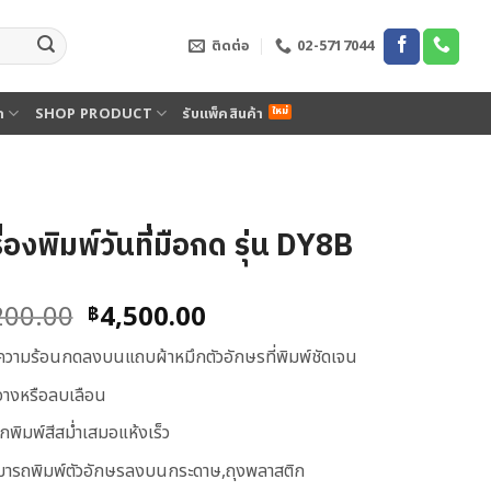
ติดต่อ
02-5717044
ด
SHOP PRODUCT
รับแพ็คสินค้า
ื่องพิมพ์วันที่มือกด รุ่น DY8B
Original
Current
200.00
4,500.00
฿
price
price
้ความร้อนกดลงบนแถบผ้าหมึกตัวอักษรที่พิมพ์ชัดเจน
was:
is:
฿5,200.00.
฿4,500.00.
่จางหรือลบเลือน
กพิมพ์สีสม่ำเสมอแห้งเร็ว
มารถพิมพ์ตัวอักษรลงบนกระดาษ,ถุงพลาสติก