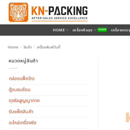
ข้าม
ไป
ยัง
เนื้อหา
HOME
เครื่องซีลถุง
เครื่องบรร
Home
/
สินค้า
/
เครื่องพิมพ์วันที่
หมวดหมู่สินค้า
กล่องแพ็คข้าว
ตู้อบลมร้อน
ถุงซีลสูญญากาศ
รับแพ็คสินค้า
อะไหล่เครื่องซีล