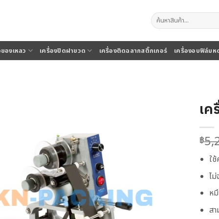
ค้นหา:
จุของเหลว
เครื่องปิดฝาขวด
เครื่องติดฉลากสติ๊กเกอร์
เครื่องอบฟิล์มห
เคร
5,
฿
ใช
ไม
หมึ
สา