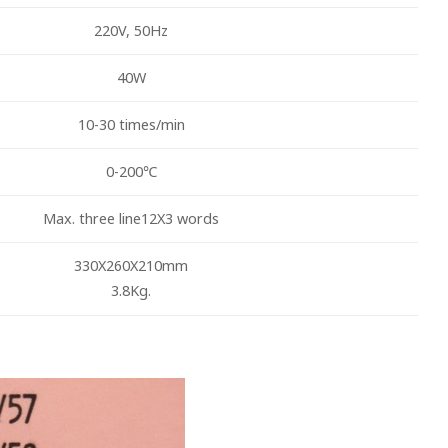
220V, 50Hz
40W
10-30 times/min
0-200℃
Max. three line12X3 words
330X260X210mm
3.8Kg.