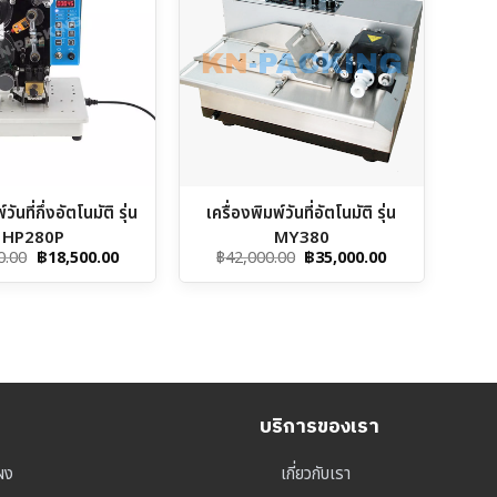
วันที่กึ่งอัตโนมัติ รุ่น
เครื่องพิมพ์วันที่อัตโนมัติ รุ่น
HP280P
MY380
Original
Current
Original
Current
0.00
฿
18,500.00
฿
42,000.00
฿
35,000.00
price
price
price
price
was:
is:
was:
is:
฿25,000.00.
฿18,500.00.
฿42,000.00.
฿35,000.00.
บริการของเรา
ผง
เกี่ยวกับเรา