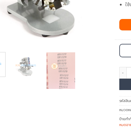
ใช
จำนวน เ
รหัสสิน
หมวดหมู
ป้ายกำก
หมดอาย