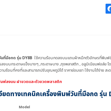
วันที่มือกด รุ่น DY8B
ใช้ความร้อนกดลงบนแถบผ้าหมึกตัวอักษรที่พิมพ์ชั
ษรลงบนกระดาษแข็งบางๆ ,กระดาษบาง ,ถุงพลาสติก , อลูมิเนียมฟอล์ย โด
มร้อนที่คงที่และสามารถปรับอุณหภูมิได้ ราคาย่อมเยา ใช้งานได้ง่าย สะดวก
พิมพ์ลงบน ฝาขวดและตัวขวดพลาสติก
ียดทางเทคนิคเครื่องพิมพ์วันที่มือกด รุ่
Model