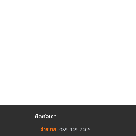
ติดต่อเรา
ฝ่ายขาย :
089-949-7405