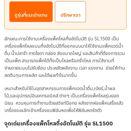
ดูรุ่นที่แนะนำแทน
ปรึกษาเรา
ลักษณะการใช้งานเครื่องแพ็คโหลกึ่งอัตโนมัติ รุ่น SL1500 เป็น
เครื่องแพ็คโหลแบบกึ่งอัตโนมัติที่ออกแบบมาให้ใช้งานแพ็คขวดน้ำ
ดื่ม น้ำปลาร้า ถาดโซดา กล่อง ลังขนาดใหญ่ และสินค้าที่ต้องการรวม
เป็นแพ็ค สามารถแพ็คได้ทั้งเป็นโหลหรือครึ่งโหล การใช้งานที่
ง่ายดายระบบไม่ซับซ้อน ประหยัดพลังงาน เวลา แรงงาน ช่วยให้ท่าน
ลดต้นทุนการผลิต และได้ผลกำไรมากขึ้น
เหมาะสำหรับใช้ในอุตสาหกรรมการแพ็คขวดน้ำดื่ม,เบียร์,น้ำผล
ไม้,และอุปกรณ์อิเลคทรอนิคส์ ต่างๆ เป็นเครื่องแพ็คโหลรุ่นยอด
นิยม ควบคุมการทำงานด้วยสวิชท์มือกด หลังจากห่อแพ็คเสร็จแล้ว
เครื่องจะผลักเข้าเครื่องอบฟิล์มหดเพื่อให้ฟิล์มหดรัดตัว
จุดเด่นเครื่องแพ็คโหลกึ่งอัตโนมัติ รุ่น SL1500