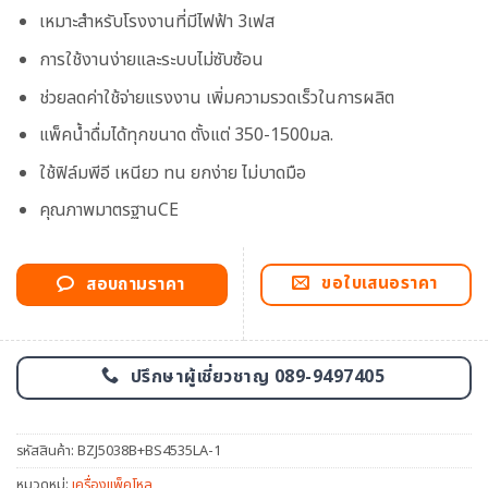
เหมาะสำหรับโรงงานที่มีไฟฟ้า 3เฟส
การใช้งานง่ายและระบบไม่ซับซ้อน
ช่วยลดค่าใช้จ่ายแรงงาน เพิ่มความรวดเร็วในการผลิต
แพ็คน้ำดื่มได้ทุกขนาด ตั้งแต่ 350-1500มล.
ใช้ฟิล์มพีอี เหนียว ทน ยกง่าย ไม่บาดมือ
คุณภาพมาตรฐานCE
ขอใบเสนอราคา
สอบถามราคา
ปรึกษาผู้เชี่ยวชาญ 089-9497405
รหัสสินค้า:
BZJ5038B+BS4535LA-1
หมวดหมู่:
เครื่องแพ็คโหล