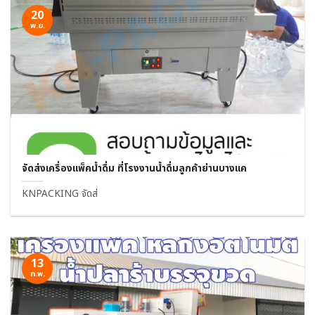
20
พ.ย.
จัดส่งเครื่องแพ็คน้ำดื่ม ที่โรงงานน้ำดื่มลูกค้าย่านบางแค
KNPACKING จัดส่
13
ก.พ.