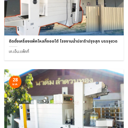
ติดตั้งเครื่องแพ็คโหลกึ่งออโต้ โรงงานน้ำปลาร้าปรุงสุก บรรจุขวด
เค.เอ็น.แพ็คกิ้
28
ม.ค.