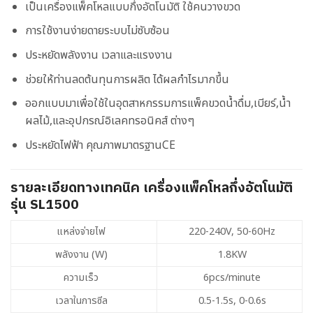
เป็นเครื่องแพ็คโหลแบบกึ่งอัตโนมัติ ใช้คนวางขวด
การใช้งานง่ายดายระบบไม่ซับซ้อน
ประหยัดพลังงาน เวลาและแรงงาน
ช่วยให้ท่านลดต้นทุนการผลิต ได้ผลกำไรมากขึ้น
ออกแบบมาเพื่อใช้ในอุตสาหกรรมการแพ็คขวดน้ำดื่ม,เบียร์,น้ำ
ผลไม้,และอุปกรณ์อิเลคทรอนิคส์ ต่างๆ
ประหยัดไฟฟ้า คุณภาพมาตรฐานCE
รายละเอียดทางเทคนิค เครื่องแพ็คโหลกึ่งอัตโนมัติ
รุ่น SL1500
แหล่งจ่ายไฟ
220-240V, 50-60Hz
พลังงาน (W)
1.8KW
ความเร็ว
6pcs/minute
เวลาในการซีล
0.5-1.5s, 0-0.6s