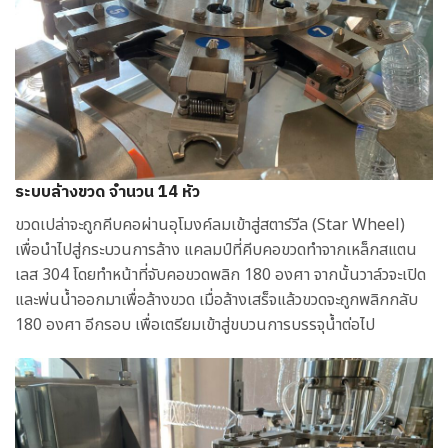
ระบบล้างขวด จำนวน 14 หัว
ขวดเปล่าจะถูกคีบคอผ่านอุโมงค์ลมเข้าสู่สตาร์วีล (Star Wheel)
เพื่อนำไปสู่กระบวนการล้าง แคลมป์ที่คีบคอขวดทำจากเหล็กสแตน
เลส 304 โดยทำหน้าที่จับคอขวดพลิก 180 องศา จากนั้นวาล์วจะเปิด
และพ่นน้ำออกมาเพื่อล้างขวด เมื่อล้างเสร็จแล้วขวดจะถูกพลิกกลับ
180 องศา อีกรอบ เพื่อเตรียมเข้าสู่ขบวนการบรรจุน้ำต่อไป