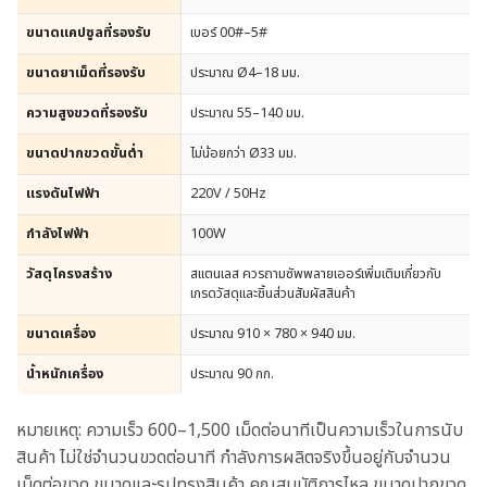
ขนาดแคปซูลที่รองรับ
เบอร์ 00#–5#
ขนาดยาเม็ดที่รองรับ
ประมาณ Ø4–18 มม.
ความสูงขวดที่รองรับ
ประมาณ 55–140 มม.
ขนาดปากขวดขั้นต่ำ
ไม่น้อยกว่า Ø33 มม.
แรงดันไฟฟ้า
220V / 50Hz
กำลังไฟฟ้า
100W
วัสดุโครงสร้าง
สแตนเลส ควรถามซัพพลายเออร์เพิ่มเติมเกี่ยวกับ
เกรดวัสดุและชิ้นส่วนสัมผัสสินค้า
ขนาดเครื่อง
ประมาณ 910 × 780 × 940 มม.
น้ำหนักเครื่อง
ประมาณ 90 กก.
หมายเหตุ: ความเร็ว 600–1,500 เม็ดต่อนาทีเป็นความเร็วในการนับ
สินค้า ไม่ใช่จำนวนขวดต่อนาที กำลังการผลิตจริงขึ้นอยู่กับจำนวน
เม็ดต่อขวด ขนาดและรูปทรงสินค้า คุณสมบัติการไหล ขนาดปากขวด