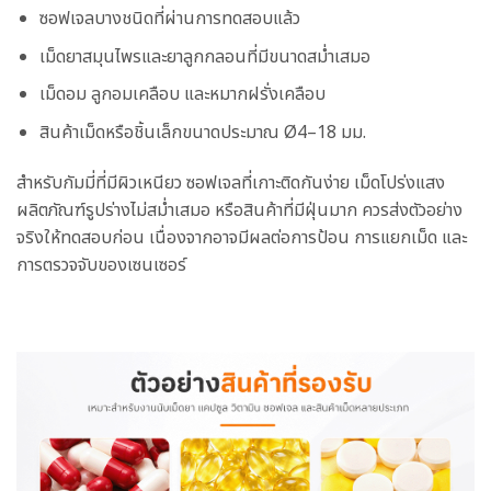
ซอฟเจลบางชนิดที่ผ่านการทดสอบแล้ว
เม็ดยาสมุนไพรและยาลูกกลอนที่มีขนาดสม่ำเสมอ
เม็ดอม ลูกอมเคลือบ และหมากฝรั่งเคลือบ
สินค้าเม็ดหรือชิ้นเล็กขนาดประมาณ Ø4–18 มม.
สำหรับกัมมี่ที่มีผิวเหนียว ซอฟเจลที่เกาะติดกันง่าย เม็ดโปร่งแสง
ผลิตภัณฑ์รูปร่างไม่สม่ำเสมอ หรือสินค้าที่มีฝุ่นมาก ควรส่งตัวอย่าง
จริงให้ทดสอบก่อน เนื่องจากอาจมีผลต่อการป้อน การแยกเม็ด และ
การตรวจจับของเซนเซอร์