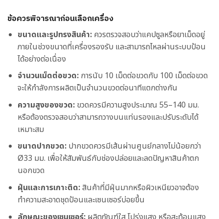
ข้อควรพิจารณาก่อนเลือกเครื่อง
ขนาดและรูปทรงสินค้า:
ควรตรวจสอบว่าแคปซูลหรือยาเม็ดอยู่
ภายในช่วงขนาดที่เครื่องรองรับ และสามารถไหลผ่านระบบป้อน
ได้อย่างต่อเนื่อง
จำนวนเม็ดต่อขวด:
การนับ 10 เม็ดต่อขวดกับ 100 เม็ดต่อขวด
จะให้กำลังการผลิตเป็นจำนวนขวดต่อนาทีแตกต่างกัน
ความสูงของขวด:
ขวดควรมีความสูงประมาณ 55–140 มม.
หรือต้องตรวจสอบว่าสามารถวางบนแท่นรองและปรับระดับได้
เหมาะสม
ขนาดปากขวด:
ปากขวดควรมีเส้นผ่านศูนย์กลางไม่น้อยกว่า
Ø33 มม. เพื่อให้สัมพันธ์กับช่องปล่อยและลดปัญหาสินค้าตก
นอกขวด
ฝุ่นและการเกาะติด:
สินค้าที่มีฝุ่นมากหรือผิวเหนียวอาจต้อง
ทำความสะอาดชุดป้อนและเซนเซอร์บ่อยขึ้น
ลักษณะของเซนเซอร์:
ผลิตภัณฑ์ใส โปร่งแสง หรือสะท้อนแสง