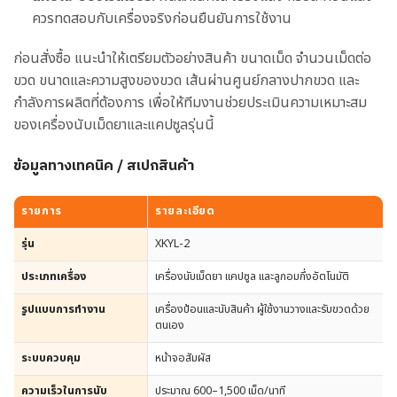
ควรทดสอบกับเครื่องจริงก่อนยืนยันการใช้งาน
ก่อนสั่งซื้อ แนะนำให้เตรียมตัวอย่างสินค้า ขนาดเม็ด จำนวนเม็ดต่อ
ขวด ขนาดและความสูงของขวด เส้นผ่านศูนย์กลางปากขวด และ
กำลังการผลิตที่ต้องการ เพื่อให้ทีมงานช่วยประเมินความเหมาะสม
ของเครื่องนับเม็ดยาและแคปซูลรุ่นนี้
ข้อมูลทางเทคนิค / สเปกสินค้า
รายการ
รายละเอียด
รุ่น
XKYL-2
ประเภทเครื่อง
เครื่องนับเม็ดยา แคปซูล และลูกอมกึ่งอัตโนมัติ
รูปแบบการทำงาน
เครื่องป้อนและนับสินค้า ผู้ใช้งานวางและรับขวดด้วย
ตนเอง
ระบบควบคุม
หน้าจอสัมผัส
ความเร็วในการนับ
ประมาณ 600–1,500 เม็ด/นาที