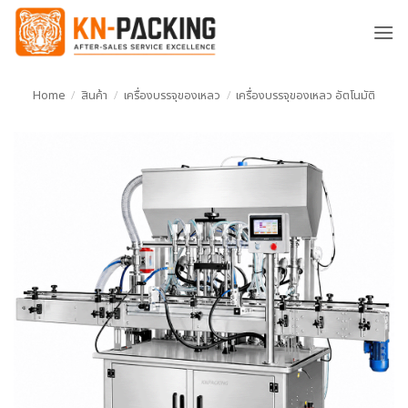
ข้าม
ไป
ยัง
เนื้อหา
Home
/
สินค้า
/
เครื่องบรรจุของเหลว
/
เครื่องบรรจุของเหลว อัตโนมัติ