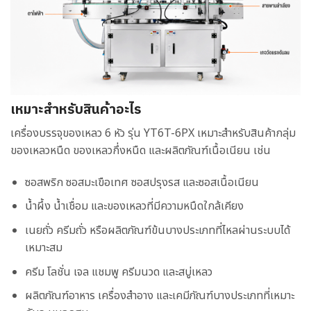
เหมาะสำหรับสินค้าอะไร
เครื่องบรรจุของเหลว 6 หัว รุ่น YT6T-6PX เหมาะสำหรับสินค้ากลุ่ม
ของเหลวหนืด ของเหลวกึ่งหนืด และผลิตภัณฑ์เนื้อเนียน เช่น
ซอสพริก ซอสมะเขือเทศ ซอสปรุงรส และซอสเนื้อเนียน
น้ำผึ้ง น้ำเชื่อม และของเหลวที่มีความหนืดใกล้เคียง
เนยถั่ว ครีมถั่ว หรือผลิตภัณฑ์ข้นบางประเภทที่ไหลผ่านระบบได้
เหมาะสม
ครีม โลชั่น เจล แชมพู ครีมนวด และสบู่เหลว
ผลิตภัณฑ์อาหาร เครื่องสำอาง และเคมีภัณฑ์บางประเภทที่เหมาะ