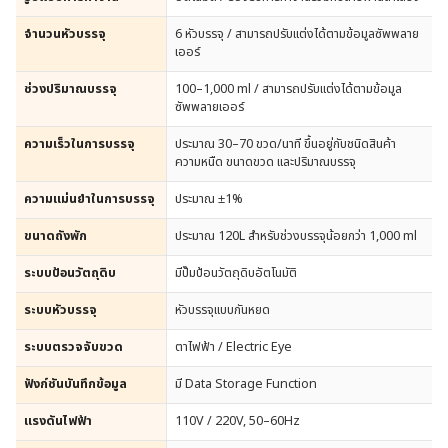
จำนวนหัวบรรจุ
6 หัวบรรจุ / สามารถปรับแต่งได้ตามข้อมูลซัพพลาย
เออร์
ช่วงปริมาณบรรจุ
100–1,000 ml / สามารถปรับแต่งได้ตามข้อมูล
ซัพพลายเออร์
ความเร็วในการบรรจุ
ประมาณ 30–70 ขวด/นาที ขึ้นอยู่กับชนิดสินค้า
ความหนืด ขนาดขวด และปริมาณบรรจุ
ความแม่นยำในการบรรจุ
ประมาณ ±1%
ขนาดถังพัก
ประมาณ 120L สำหรับช่วงบรรจุน้อยกว่า 1,000 ml
ระบบป้อนวัตถุดิบ
มีปั๊มป้อนวัตถุดิบอัตโนมัติ
ระบบหัวบรรจุ
หัวบรรจุแบบกันหยด
ระบบตรวจจับขวด
ตาไฟฟ้า / Electric Eye
ฟังก์ชันบันทึกข้อมูล
มี Data Storage Function
แรงดันไฟฟ้า
110V / 220V, 50–60Hz