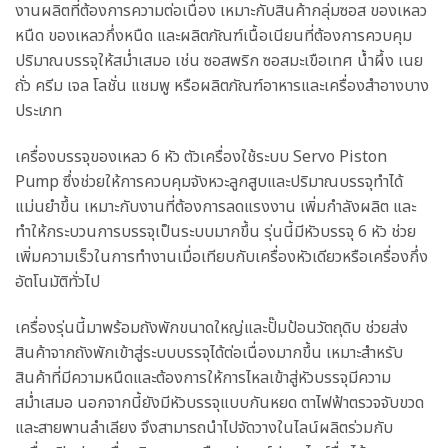
งานผลิตที่ต้องการความต่อเนื่อง เหมาะกับสินค้ากลุ่มซอส ของเหลว
หนืด ของเหลวกึ่งหนืด และผลิตภัณฑ์เนื้อเนียนที่ต้องการควบคุม
ปริมาณบรรจุให้สม่ำเสมอ เช่น ซอสพริก ซอสมะเขือเทศ น้ำผึ้ง เนย
ถั่ว ครีม เจล โลชั่น แชมพู หรือผลิตภัณฑ์อาหารและเครื่องสำอางบาง
ประเภท
เครื่องบรรจุของเหลว 6 หัว ตัวเครื่องใช้ระบบ Servo Piston
Pump ซึ่งช่วยให้การควบคุมจังหวะลูกสูบและปริมาณบรรจุทำได้
แม่นยำขึ้น เหมาะกับงานที่ต้องการลดแรงงาน เพิ่มกำลังผลิต และ
ทำให้กระบวนการบรรจุเป็นระบบมากขึ้น รุ่นนี้มีหัวบรรจุ 6 หัว ช่วย
เพิ่มความเร็วในการทำงานเมื่อเทียบกับเครื่องหัวเดียวหรือเครื่องกึ่ง
อัตโนมัติทั่วไป
เครื่องรุ่นนี้มาพร้อมถังพักขนาดใหญ่และปั๊มป้อนวัตถุดิบ ช่วยส่ง
สินค้าจากถังพักเข้าสู่ระบบบรรจุได้ต่อเนื่องมากขึ้น เหมาะสำหรับ
สินค้าที่มีความหนืดและต้องการให้การไหลเข้าสู่หัวบรรจุมีความ
สม่ำเสมอ นอกจากนี้ยังมีหัวบรรจุแบบกันหยด ตาไฟฟ้าตรวจจับขวด
และสายพานลำเลียง จึงสามารถนำไปจัดวางในไลน์ผลิตร่วมกับ