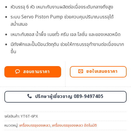
หัวบรรจุ 6 หัว เหมาะกับงานผลิตต่อเนื่องระดับกลางถึงสูง
ระบบ Servo Piston Pump ช่วยควบคุมปริมาณบรรจุได้
สม่ำเสมอ
เหมาะกับซอส น้ำผึ้ง เนยถั่ว ครีม เจล โลชั่น และของเหลวหนืด
มีถังพักและปั๊มป้อนวัตถุดิบ ช่วยให้การบรรจุทำงานต่อเนื่องมาก
ขึ้น
ขอใบเสนอราคา
สอบถามราคา
ปรึกษาผู้เชี่ยวชาญ 089-9497405
รหัสสินค้า:
YT6T-6PX
หมวดหมู่:
เครื่องบรรจุของเหลว
,
เครื่องบรรจุของเหลว อัตโนมัติ