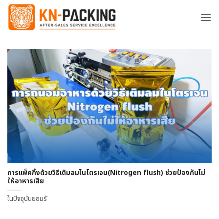
ข้าม
ไป
ยัง
เนื้อหา
การแพ็คกิ้งด้วยวิธีเติมลมไนโตรเจน(Nitrogen flush) ช่วยป้องกันไม่
ให้อาหารเสีย
ในปัจจุบันยอมรั