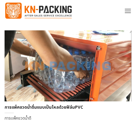
ข้าม
ไป
ยัง
เนื้อหา
การแพ็คขวดน้ำดื่มแบบเป็นโหลด้วยฟิล์มPVC
การแพ็คขวดน้ำดื