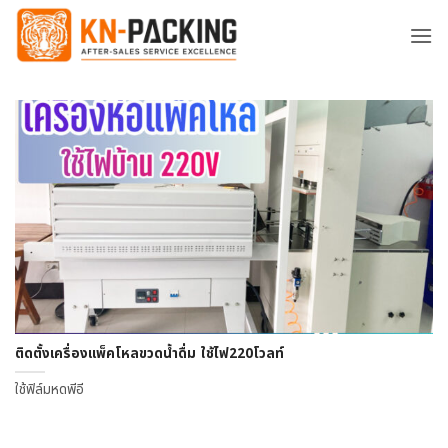
ข้าม
ไป
ยัง
เนื้อหา
ติดตั้งเครื่องแพ็คโหลขวดน้ำดื่ม ใช้ไฟ220โวลท์
ใช้ฟิล์มหดพีอี