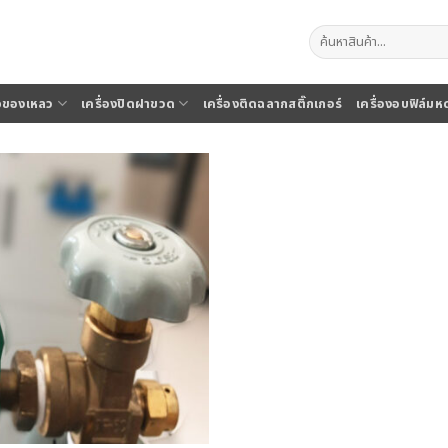
ค้นหา:
จุของเหลว
เครื่องปิดฝาขวด
เครื่องติดฉลากสติ๊กเกอร์
เครื่องอบฟิล์มห