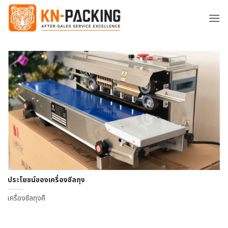
ข้าม
ไป
ยัง
เนื้อหา
ประโยชน์ของเครื่องซีลถุง
เครื่องซีลถุงคื