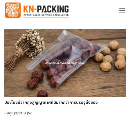
ข้าม
ไป
ยัง
เนื้อหา
ประโยชน์จากถุงสูญญากาศที่มีมากกว่าการบรรจุสิ่งของ
ถุงสูญญากาศ (va