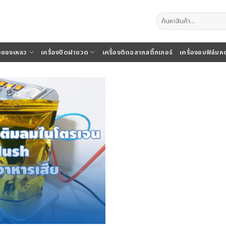
ค้นหา:
จุของเหลว
เครื่องปิดฝาขวด
เครื่องติดฉลากสติ๊กเกอร์
เครื่องอบฟิล์มห