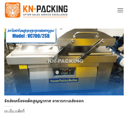
ข้าม
ไป
ยัง
เนื้อหา
จัดส่งเครื่องแพ็คสูญญากาศ อาหารทะเลส่งออก
เค.เอ็น.แพ็คกิ้