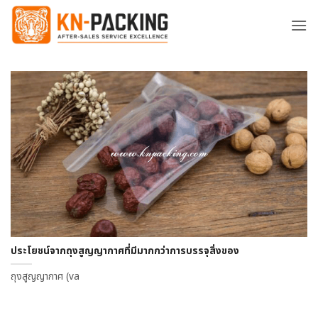
ข้าม
ไป
ยัง
เนื้อหา
ประโยชน์จากถุงสูญญากาศที่มีมากกว่าการบรรจุสิ่งของ
ถุงสูญญากาศ (va