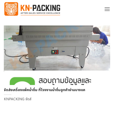
ข้าม
ไป
ยัง
เนื้อหา
จัดส่งเครื่องแพ็คน้ำดื่ม ที่โรงงานน้ำดื่มลูกค้าย่านบางแค
KNPACKING จัดส่