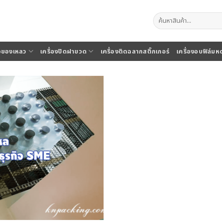
ค้นหา:
จุของเหลว
เครื่องปิดฝาขวด
เครื่องติดฉลากสติ๊กเกอร์
เครื่องอบฟิล์มห