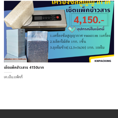
เซ็ตแพ็คข้าวสาร 4150บาท
เค.เอ็น.แพ็คกิ้