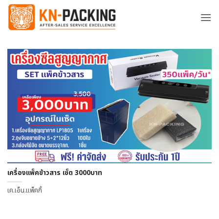
ข้าม
ไป
ยัง
เนื้อหา
เครื่องแพ็คข้าวสาร เซ็ต 3000บาท
เค.เอ็น.แพ็คกิ้