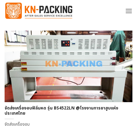
ข้าม
ไป
ยัง
เนื้อหา
จัดส่งเครื่องอบฟิล์มหด รุ่น BS4522LN @โรงงานการยาสูบแห่ง
ประเทศไทย
จัดส่งเครื่องอบ