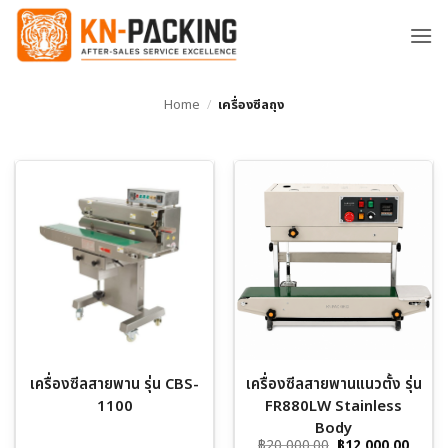
ข้าม
ไป
ยัง
เนื้อหา
Home
/
เครื่องซีลถุง
เครื่องซีลสายพาน รุ่น CBS-
เครื่องซีลสายพานแนวตั้ง รุ่น
1100
FR880LW Stainless
Body
Original
Curre
฿
20,000.00
฿
12,000.00