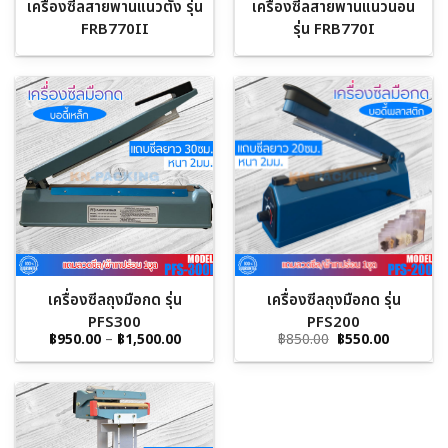
เครื่องซีลสายพานแนวตั้ง รุ่น
เครื่องซีลสายพานแนวนอน
FRB770II
รุ่น FRB770I
เครื่องซีลถุงมือกด รุ่น
เครื่องซีลถุงมือกด รุ่น
PFS300
PFS200
Price
Original
Current
฿
950.00
–
฿
1,500.00
฿
850.00
฿
550.00
range:
price
price
฿950.00
was:
is:
through
฿850.00.
฿550.00.
฿1,500.00