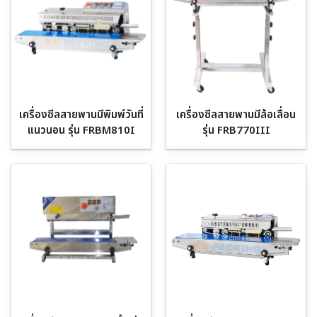
เครื่องซีลสายพานมีพิมพ์วันที่
เครื่องซีลสายพานมีล้อเลื่อน
แนวนอน รุ่น FRBM810I
รุ่น FRB770III