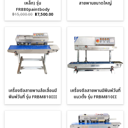
เหล็ก) รุ่น
สายพานขนาดใหญ่
FR880paintbody
Original
Current
฿
15,000.00
฿
7,500.00
price
price
was:
is:
฿15,000.00.
฿7,500.00.
เครื่องซีลสายพานล้อเลื่อนมี
เครื่องซีลสายพานมีพิมพ์วันที่
พิมพ์วันที่ รุ่น FRBM810III
แนวตั้ง รุ่น FRBM810II