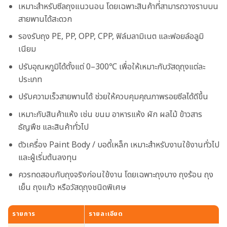
เหมาะสำหรับซีลถุงแนวนอน โดยเฉพาะสินค้าที่สามารถวางราบบน
สายพานได้สะดวก
รองรับถุง PE, PP, OPP, CPP, ฟิล์มลามิเนต และฟอยล์อลูมิ
เนียม
ปรับอุณหภูมิได้ตั้งแต่ 0–300℃ เพื่อให้เหมาะกับวัสดุถุงแต่ละ
ประเภท
ปรับความเร็วสายพานได้ ช่วยให้ควบคุมคุณภาพรอยซีลได้ดีขึ้น
เหมาะกับสินค้าแห้ง เช่น ขนม อาหารแห้ง ผัก ผลไม้ ข้าวสาร
ธัญพืช และสินค้าทั่วไป
ตัวเครื่อง Paint Body / บอดี้เหล็ก เหมาะสำหรับงานใช้งานทั่วไป
และผู้เริ่มต้นลงทุน
ควรทดสอบกับถุงจริงก่อนใช้งาน โดยเฉพาะถุงบาง ถุงร้อน ถุง
เย็น ถุงแก้ว หรือวัสดุถุงชนิดพิเศษ
รายการ
รายละเอียด