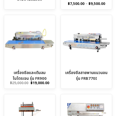
Price
฿
7,500.00
–
฿
9,500.00
range:
฿7,500
throu
฿9,500
เครื่องซีลและเติมลม
เครื่องซีลสายพานแนวนอน
ไนโตรเจน รุ่น FR900
รุ่น FRB770I
Original
Current
฿
25,000.00
฿
19,000.00
price
price
was:
is:
฿25,000.00.
฿19,000.00.