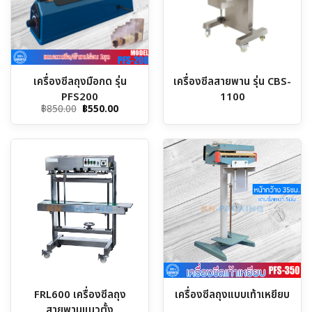
เครื่องซีลถุงมือกด รุ่น
เครื่องซีลสายพาน รุ่น CBS-
PFS200
1100
Original
Current
฿
850.00
฿
550.00
price
price
was:
is:
฿850.00.
฿550.00.
FRL600 เครื่องซีลถุง
เครื่องซีลถุงแบบเท้าเหยียบ
สายพานแนวตั้ง