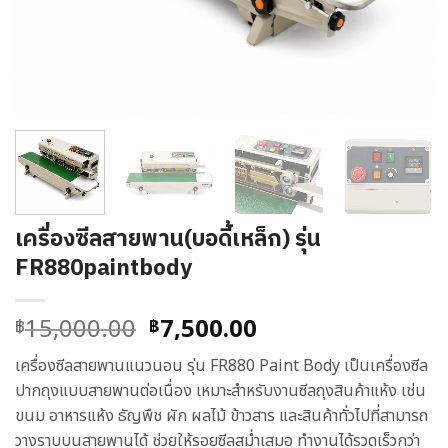
เครื่องซีลสายพาน(บอดี้เหล็ก) รุ่น
FR880paintbody
Original
Current
15,000.00
7,500.00
฿
฿
price
price
เครื่องซีลสายพานแนวนอน รุ่น FR880 Paint Body เป็นเครื่องซีล
was:
is:
ปากถุงแบบสายพานต่อเนื่อง เหมาะสำหรับงานซีลถุงสินค้าแห้ง เช่น
฿15,000.00.
฿7,500.00.
ขนม อาหารแห้ง ธัญพืช ผัก ผลไม้ ข้าวสาร และสินค้าทั่วไปที่สามารถ
วางราบบนสายพานได้ ช่วยให้รอยซีลสม่ำเสมอ ทำงานได้รวดเร็วกว่า