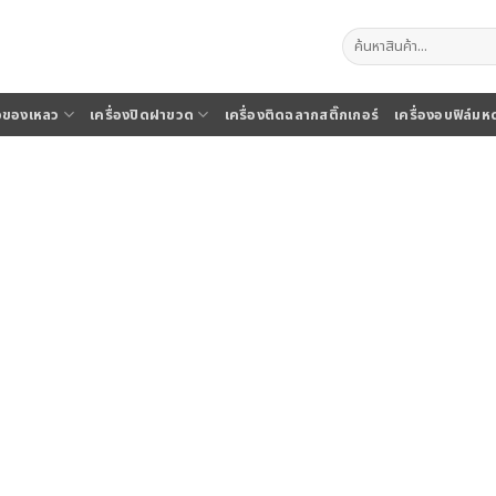
ค้นหา:
จุของเหลว
เครื่องปิดฝาขวด
เครื่องติดฉลากสติ๊กเกอร์
เครื่องอบฟิล์มห