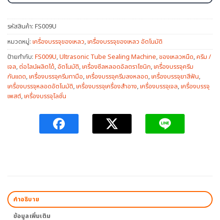
รหัสสินค้า:
FS009U
หมวดหมู่:
เครื่องบรรจุของเหลว
,
เครื่องบรรจุของเหลว อัตโนมัติ
ป้ายกำกับ:
FS009U
,
Ultrasonic Tube Sealing Machine
,
ของเหลวหนืด
,
ครีม /
เจล
,
ต่อไลน์ผลิตได้
,
อัตโนมัติ
,
เครื่องซีลหลอดอัลตราโซนิก
,
เครื่องบรรจุครีม
กันแดด
,
เครื่องบรรจุครีมทามือ
,
เครื่องบรรจุครีมลงหลอด
,
เครื่องบรรจุยาสีฟัน
,
เครื่องบรรจุหลอดอัตโนมัติ
,
เครื่องบรรจุเครื่องสำอาง
,
เครื่องบรรจุเจล
,
เครื่องบรรจุ
เพสต์
,
เครื่องบรรจุโลชั่น
คำอธิบาย
ข้อมูลเพิ่มเติม