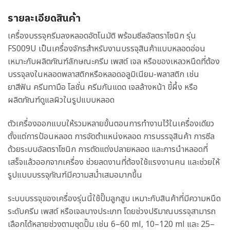
รายละเอียดสินค้า
เครื่องบรรจุครีมลงหลอดอัตโนมัติ พร้อมซีลอัลตราโซนิก รุ่น
FS009U เป็นเครื่องจักรสำหรับงานบรรจุสินค้าแบบหลอดอ่อน
เหมาะกับผลิตภัณฑ์ลักษณะครีม เพสต์ เจล หรือของเหลวหนืดที่ต้อง
บรรจุลงในหลอดพลาสติกหรือหลอดอลูมิเนียม-พลาสติก เช่น
ยาสีฟัน ครีมทามือ โลชั่น ครีมกันแดด เจลล้างหน้า ขี้ผึ้ง หรือ
ผลิตภัณฑ์ดูแลผิวในรูปแบบหลอด
ตัวเครื่องออกแบบให้รวมหลายขั้นตอนการทำงานไว้ในเครื่องเดียว
ตั้งแต่การป้อนหลอด การจัดตำแหน่งหลอด การบรรจุสินค้า การซีล
ด้วยระบบอัลตราโซนิก การตัดแต่งปลายหลอด และการนำหลอดที่
เสร็จแล้วออกจากเครื่อง ช่วยลดงานที่ต้องใช้แรงงานคน และช่วยให้
รูปแบบบรรจุภัณฑ์มีความสม่ำเสมอมากขึ้น
ระบบบรรจุของเครื่องรุ่นนี้ใช้ปั๊มลูกสูบ เหมาะกับสินค้าที่มีความหนืด
ระดับครีม เพสต์ หรือเจลบางประเภท โดยช่วงปริมาณบรรจุสามารถ
เลือกได้หลายช่วงตามชุดปั๊ม เช่น 6–60 ml, 10–120 ml และ 25–