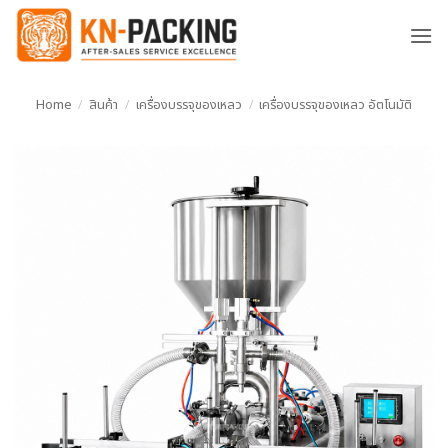
ข้าม
ไป
ยัง
เนื้อหา
Home
/
สินค้า
/
เครื่องบรรจุของเหลว
/
เครื่องบรรจุของเหลว อัตโนมัติ