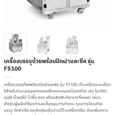
เครื่องบรรจุถ้วยพร้อมปิดฝาและซีล รุ่น
FS100
เครื่องบรรจุถ้วยพร้อมปิดฝาและซีล รุ่น FS100 เป็นเครื่องระบบโรตา
รีสำหรับงานบรรจุของเหลวหรือของเหลวหนืดลงถ้วย เช่น โยเกิร์ต
เยลลี่ น้ำผลไม้ น้ำผึ้ง ซอส หรือผลิตภัณฑ์อาหารกึ่งเหลว เหมาะ
สำหรับผู้ผลิตที่ต้องการลดขั้นตอนการทำงาน รวมการป้อนถ้วย
บรรจุ ปิดฝา/ซีล และจัดเรียงชิ้นงานไว้ในเครื่องเดียว ช่วยเพิ่มความ