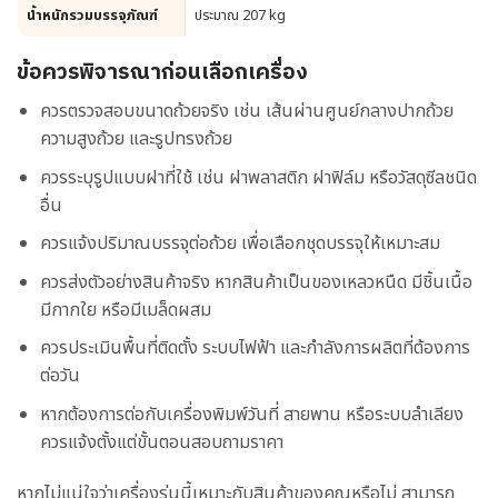
น้ำหนักรวมบรรจุภัณฑ์
ประมาณ 207 kg
ข้อควรพิจารณาก่อนเลือกเครื่อง
ควรตรวจสอบขนาดถ้วยจริง เช่น เส้นผ่านศูนย์กลางปากถ้วย
ความสูงถ้วย และรูปทรงถ้วย
ควรระบุรูปแบบฝาที่ใช้ เช่น ฝาพลาสติก ฝาฟิล์ม หรือวัสดุซีลชนิด
อื่น
ควรแจ้งปริมาณบรรจุต่อถ้วย เพื่อเลือกชุดบรรจุให้เหมาะสม
ควรส่งตัวอย่างสินค้าจริง หากสินค้าเป็นของเหลวหนืด มีชิ้นเนื้อ
มีกากใย หรือมีเมล็ดผสม
ควรประเมินพื้นที่ติดตั้ง ระบบไฟฟ้า และกำลังการผลิตที่ต้องการ
ต่อวัน
หากต้องการต่อกับเครื่องพิมพ์วันที่ สายพาน หรือระบบลำเลียง
ควรแจ้งตั้งแต่ขั้นตอนสอบถามราคา
หากไม่แน่ใจว่าเครื่องรุ่นนี้เหมาะกับสินค้าของคุณหรือไม่ สามารถ