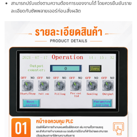
สามารถปรับแต่งตามความต้องการของงานได้ โดยควรยืนยันราย
ละเอียดกับซัพพลายเออร์ก่อนสั่งผลิต