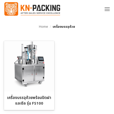
ข้าม
ไป
ยัง
เนื้อหา
Home
/
เครื่องบรรจุถ้วย
เครื่องบรรจุถ้วยพร้อมปิดฝา
และซีล รุ่น FS100