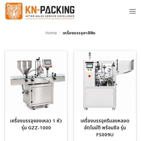
ข้าม
ไป
ยัง
เนื้อหา
Home
/
เครื่องบรรจุยาสีฟัน
เครื่องบรรจุของเหลว 1 หัว
เครื่องบรรจุครีมลงหลอด
รุ่น GZZ-1000
อัตโนมัติ พร้อมซีล รุ่น
FS009U