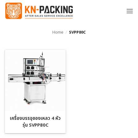
ข้าม
ไป
ยัง
เนื้อหา
Home
/
SVPP80C
เครื่องบรรจุของเหลว 4 หัว
รุ่น SVPP80C