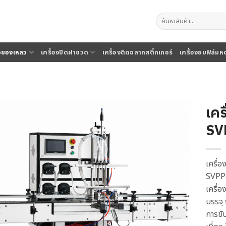
ค้นหา:
จุของเหลว
เครื่องปิดฝาขวด
เครื่องติดฉลากสติ๊กเกอร์
เครื่องอบฟิล์มห
เคร
SV
เครื่อ
SVPP8
เครื่
บรรจุ
การขับ