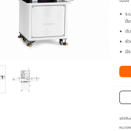
เนื่อ
ระ
ต้
ขั
หัว
มี
รหัสสิน
หมวดหมู