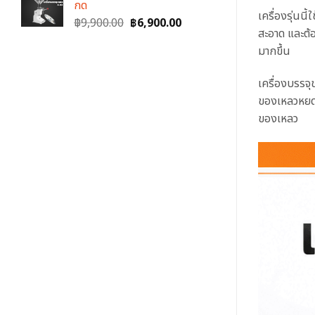
กด
เครื่องรุ่นน
Original
Current
฿
9,900.00
฿
6,900.00
สะอาด และต้
price
price
มากขึ้น
was:
is:
฿9,900.00.
฿6,900.00.
เครื่องบรรจ
ของเหลวหยดเ
ของเหลว