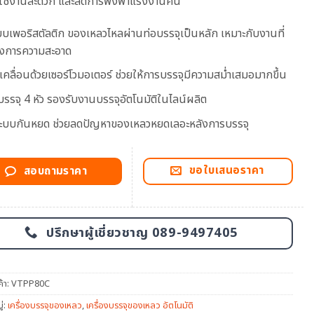
ง ใช้งานสะดวก และลดการพึ่งพาแรงงานคน
บบเพอริสตัลติก ของเหลวไหลผ่านท่อบรรจุเป็นหลัก เหมาะกับงานที่
องการความสะอาด
บเคลื่อนด้วยเซอร์โวมอเตอร์ ช่วยให้การบรรจุมีความสม่ำเสมอมากขึ้น
บรรจุ 4 หัว รองรับงานบรรจุอัตโนมัติในไลน์ผลิต
ระบบกันหยด ช่วยลดปัญหาของเหลวหยดเลอะหลังการบรรจุ
ขอใบเสนอราคา
สอบถามราคา
ปรึกษาผู้เชี่ยวชาญ 089-9497405
ค้า:
VTPP80C
่:
เครื่องบรรจุของเหลว
,
เครื่องบรรจุของเหลว อัตโนมัติ