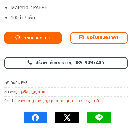
Material : PA+PE
100 ใบ/แพ็ค
ขอใบเสนอราคา
สอบถามราคา
ปรึกษาผู้เชี่ยวชาญ 089-9497405
รหัสสินค้า:
EVB
หมวดหมู่:
ถุงซีลสูญญากาศ
ป้ายกำกับ:
ถุงลายนูน
,
ถุงสูญญากาศลายนูน
,
ถุงใส่อาหาร
,
แบบใบ