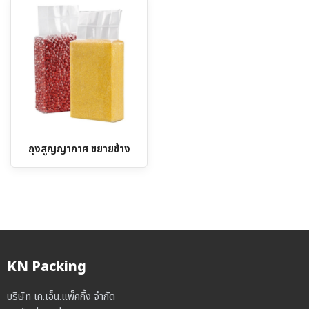
฿800.00
฿200.00
ถุงสูญญากาศ ขยายข้าง
KN Packing
บริษัท เค.เอ็น.แพ็คกิ้ง จำกัด