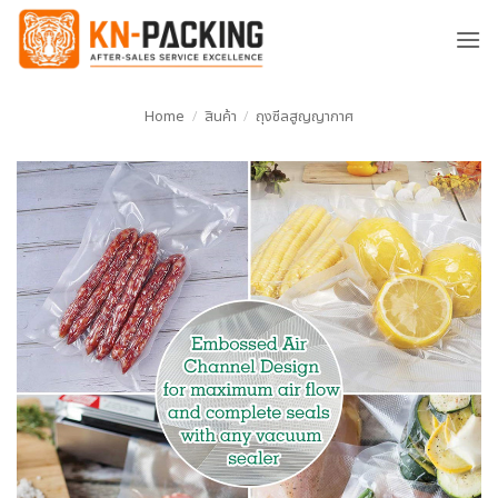
ข้าม
ไป
ยัง
เนื้อหา
Home
/
สินค้า
/
ถุงซีลสูญญากาศ