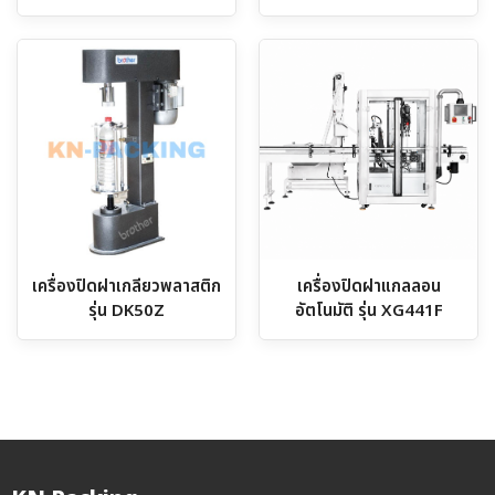
เครื่องปิดฝาเกลียวพลาสติก
เครื่องปิดฝาแกลลอน
รุ่น DK50Z
อัตโนมัติ รุ่น XG441F