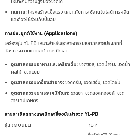
เหมาะกับความสูงของขวดได้
ทนทาน:
โครงสร้างแข็งแรง เหมาะกับการใช้งานในไลน์การผลิต
และต้องใช้ร่วมกับปั๊มลม
การประยุกต์ใช้งาน (Applications)
เครื่องรุ่น YL PB เหมาะสำหรับอุตสาหกรรมหลากหลายประเภทที่
ต้องการความแม่นยำในการปิดฝา:
อุตสาหกรรมอาหารและเครื่องดื่ม:
ขวดซอส, ขวดน้ำจิ้ม, ขวดน้ำ
ผลไม้, ขวดแยม
อุตสาหกรรมเครื่องสำอาง:
ขวดครีม, ขวดเซรั่ม, ขวดโลชั่น
อุตสาหกรรมยาและเคมีภัณฑ์:
ขวดยา, ขวดแอลกอฮอล์, ขวด
สารเคมีเกษตร
รายละเอียดทางเทคนิคเครื่องขันฝาขวด YL-PB
รุ่น (MODEL)
YL-P