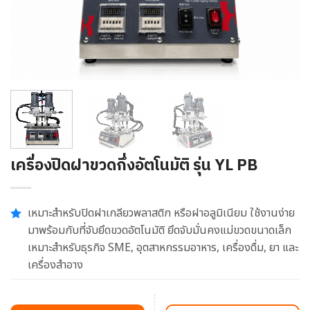
เครื่องปิดฝาขวดกึ่งอัตโนมัติ รุ่น YL PB
เหมาะสำหรับปิดฝาเกลียวพลาสติก หรือฝาอลูมิเนียม ใช้งานง่าย
มาพร้อมกับที่จับยึดขวดอัตโนมัติ ยึดจับมั่นคงแม่ขวดขนาดเล็ก
เหมาะสำหรับธุรกิจ SME, อุตสาหกรรมอาหาร, เครื่องดื่ม, ยา และ
เครื่องสำอาง