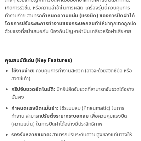
เกิดการรั่วซึม, หรือความล่าช้าในการผลิต เครื่องรุ่นนี้ควบคุมการ
ทำงานง่าย สามารถ
กำหนดความแน่น (แรงบิด) ของการปิดฝาได้
โดยการปรับระยะการทำงานของกระบอกลม
ทำให้ฝาทุกขวดถูกปิด
ด้วยแรงที่สม่ำเสมอกัน ป้องกันปัญหาฝาปีนเกลียวหรือฝาเสียหาย
คุณสมบัติเด่น (Key Features)
ใช้งานง่าย:
ควบคุมการทำงานสะดวก (อาจจะด้วยสวิตช์มือ หรือ
สวิตช์เท้า)
กริปจับขวดอัตโนมัติ:
มีกริปยึดจับขวดที่สามารถจับขวดได้อย่าง
มั่นคง
กำหนดแรงบิดแม่นยำ:
ใช้ระบบลม (Pneumatic) ในการ
ทำงาน สามารถ
ปรับตั้งระยะกระบอกลม
เพื่อควบคุมแรงบิด
(ความแน่น) ในการปิดฝาได้อย่างมีประสิทธิภาพ
รองรับหลายขนาด:
สามารถปรับระดับความสูงของแท่นวางให้