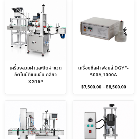
เครื่องสวมฝาและปิดฝาขวด
เครื่องซีลฝาฟอยล์ DGYF-
อัตโนมัติแบบขันเกลียว
500A,1000A
XG16P
Price
฿
7,500.00
–
฿
8,500.00
range:
฿7,500
throu
฿8,500