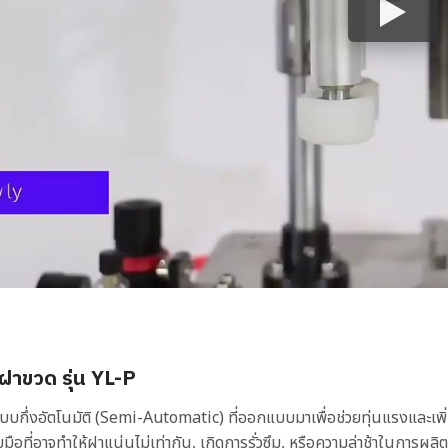
ดฝาขวด รุ่น YL-P
ระบบกึ่งอัตโนมัติ (Semi-Automatic) ที่ออกแบบมาเพื่อช่วยทุ่นแรงและเ
มือที่อาจทำให้ฝาแน่นไม่เท่ากัน, เกิดการรั่วซึม, หรือความล่าช้าในการผล