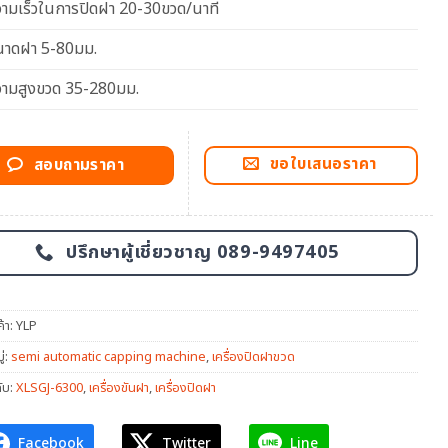
ามเร็วในการปิดฝา 20-30ขวด/นาที
นาดฝา 5-80มม.
ามสูงขวด 35-280มม.
ขอใบเสนอราคา
สอบถามราคา
ปรึกษาผู้เชี่ยวชาญ 089-9497405
ค้า:
YLP
่:
semi automatic capping machine
,
เครื่องปิดฝาขวด
ับ:
XLSGJ-6300
,
เครื่องขันฝา
,
เครื่องปิดฝา
Facebook
Twitter
Line