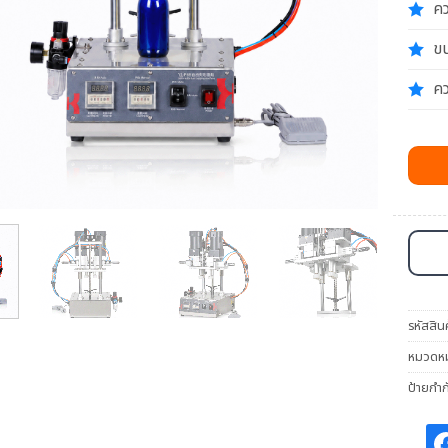
คว
ข
คว
รหัสสิน
หมวดหมู
ป้ายกำก