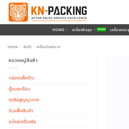
ข้าม
ไป
ยัง
เนื้อหา
HOME
เครื่องซีลถุง
เครื่องบรร
Home
/
สินค้า
/
เครื่องปิดฝาขวด
หมวดหมู่สินค้า
กล่องแพ็คข้าว
ตู้อบลมร้อน
ถุงซีลสูญญากาศ
รับแพ็คสินค้า
อะไหล่เครื่องซีล