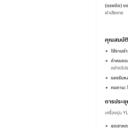
(แรงบิด) 
ฝาเสียหาย
คุณสมบัต
ใช้งานง่า
กำหนดแร
อย่างมีปร
รองรับห
ทนทาน:
โ
การประยุ
เครื่องรุ่น
อุตสาหกร