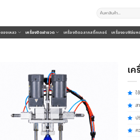
ค้นหา:
จุของเหลว
เครื่องปิดฝาขวด
เครื่องติดฉลากสติ๊กเกอร์
เครื่องอบฟิล์มห
เคร
ใช
สา
ปร
คว