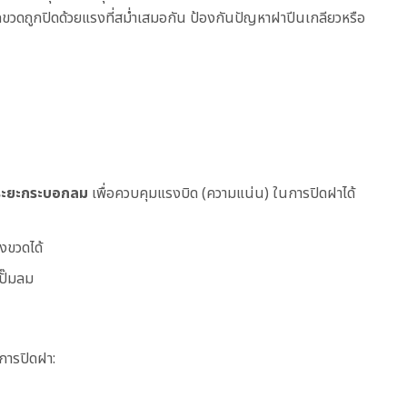
กขวดถูกปิดด้วยแรงที่สม่ำเสมอกัน ป้องกันปัญหาฝาปีนเกลียวหรือ
งระยะกระบอกลม
เพื่อควบคุมแรงบิด (ความแน่น) ในการปิดฝาได้
งขวดได้
ปั๊มลม
การปิดฝา: