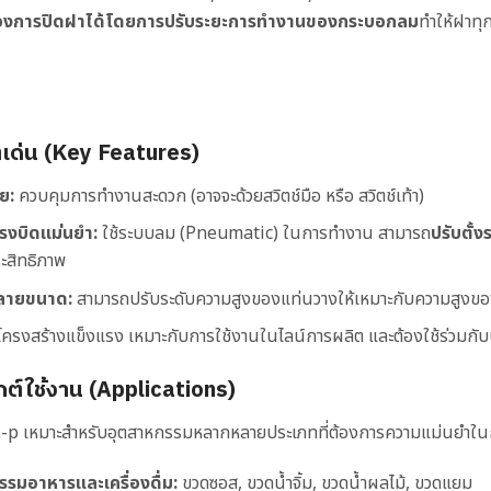
ของการปิดฝาได้โดยการปรับระยะการทำงานของกระบอกลม
ทำให้ฝาทุ
ิเด่น (Key Features)
ย:
ควบคุมการทำงานสะดวก (อาจจะด้วยสวิตช์มือ หรือ สวิตช์เท้า)
งบิดแม่นยำ:
ใช้ระบบลม (Pneumatic) ในการทำงาน สามารถ
ปรับตั้
ะสิทธิภาพ
ลายขนาด:
สามารถปรับระดับความสูงของแท่นวางให้เหมาะกับความสูงขอ
ครงสร้างแข็งแรง เหมาะกับการใช้งานในไลน์การผลิต และต้องใช้ร่วมกับ
กต์ใช้งาน (Applications)
 YL-p เหมาะสำหรับอุตสาหกรรมหลากหลายประเภทที่ต้องการความแม่นยำใน
รมอาหารและเครื่องดื่ม:
ขวดซอส, ขวดน้ำจิ้ม, ขวดน้ำผลไม้, ขวดแยม