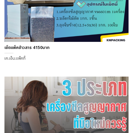
เซ็ตแพ็คข้าวสาร 4150บาท
เค.เอ็น.แพ็คกิ้