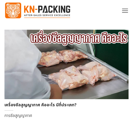
ข้าม
ไป
ยัง
เนื้อหา
เครื่องซีลสูญญากาศ คืออะไร มีกี่ประเภท?
การซีลสูญญากาศ