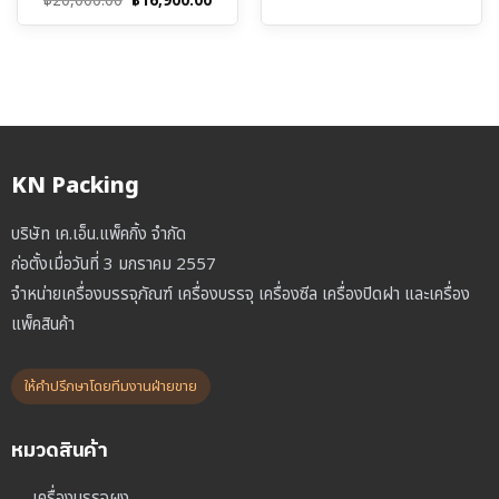
Original
Current
฿
20,000.00
฿
16,900.00
price
price
was:
is:
฿20,000.00.
฿16,900.00.
KN Packing
บริษัท เค.เอ็น.แพ็คกิ้ง จำกัด
ก่อตั้งเมื่อวันที่ 3 มกราคม 2557
จำหน่ายเครื่องบรรจุภัณฑ์ เครื่องบรรจุ เครื่องซีล เครื่องปิดฝา และเครื่อง
แพ็คสินค้า
ให้คำปรึกษาโดยทีมงานฝ่ายขาย
หมวดสินค้า
เครื่องบรรจุผง